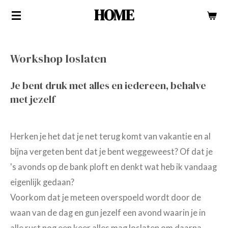
HOME
Ga
direct
naar
Workshop loslaten
de
hoofdinhoud
Je bent druk met alles en iedereen, behalve
met jezelf
Herken je het dat je net terug komt van vakantie en al
bijna vergeten bent dat je bent weggeweest? Of dat je
's avonds op de bank ploft en denkt wat heb ik vandaag
eigenlijk gedaan?
Voorkom dat je meteen overspoeld wordt door de
waan van de dag en gun jezelf een avond waarin je in
alle rust nog een keer alles mag loslaten om daarna