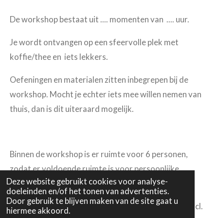
De workshop bestaat uit .... momenten van .... uur.
Je wordt ontvangen op een sfeervolle plek met
koffie/thee en iets lekkers.
Oefeningen en materialen zitten inbegrepen bij de
workshop. Mocht je echter iets mee willen nemen van
thuis, dan is dit uiteraard mogelijk.
Binnen de workshop is er ruimte voor 6 personen,
zodat er voldoende ruimte is voor persoonlijke
Deze website gebruikt cookies voor analyse-
begeleiding.
doeleinden en/of het tonen van advertenties.
Door gebruik te blijven maken van de site gaat u
De workshop wordt aangeboden voor ... euro p.p. incl.
hiermee akkoord.