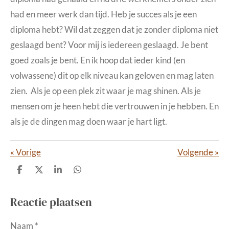
had en meer werk dan tijd. Heb je succes als je een
diploma hebt? Wil dat zeggen dat je zonder diploma niet
geslaagd bent? Voor mij is iedereen geslaagd. Je bent
goed zoals je bent. En ik hoop dat ieder kind (en
volwassene) dit op elk niveau kan geloven en mag laten
zien. Als je op een plek zit waar je mag shinen. Als je
mensen om je heen hebt die vertrouwen in je hebben. En
als je de dingen mag doen waar je hart ligt.
«
Vorige
Volgende
»
D
D
S
D
e
e
h
e
l
e
a
l
Reactie plaatsen
e
l
r
e
n
e
n
Naam *