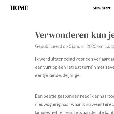
HOME
Ga
Slow start
direct
naar
de
Verwonderen kun je
hoofdinhoud
Gepubliceerd op 5 januari 2025 om 13:1
Ik werd uitgenodigd voor een verjaarda
een yurt op een retreat terrein met ze
eentje kende, de jarige.
Een beetje gespannen reed ik er naartoe, 
nieuwsgierig naar waar ik nu weer terec
lampjes het terrein. Iets aan de late kan