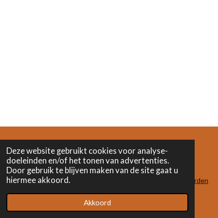
Deze website gebruikt cookies voor analyse-
doeleinden en/of het tonen van advertenties.
F
I
L
Door gebruik te blijven maken van de site gaat u
a
n
i
hiermee akkoord.
c
s
n
algemene voorwaarden
e
t
k
© 2023 - 2024 Het Verwonderatelier
b
a
e
Akkoord
o
g
d