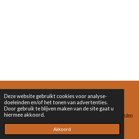
Deze website gebruikt cookies voor analyse-
doeleinden en/of het tonen van advertenties.
F
I
L
Door gebruik te blijven maken van de site gaat u
a
n
i
hiermee akkoord.
c
s
n
algemene voorwaarden
e
t
k
© 2023 - 2024 Het Verwonderatelier
b
a
e
Akkoord
o
g
d