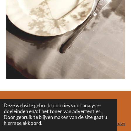
Deze website gebruikt cookies voor analyse-
doeleinden en/of het tonen van advertenties.
F
I
L
Door gebruik te blijven maken van de site gaat u
a
n
i
hiermee akkoord.
c
s
n
algemene voorwaarden
e
t
k
© 2023 - 2024 Het Verwonderatelier