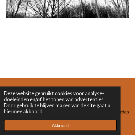
Deze website gebruikt cookies voor analyse-
doeleinden en/of het tonen van advertenties.
F
I
L
Door gebruik te blijven maken van de site gaat u
a
n
i
hiermee akkoord.
c
s
n
algemene voorwaarden
e
t
k
© 2023 - 2024 Het Verwonderatelier
b
a
e
Akkoord
o
g
d