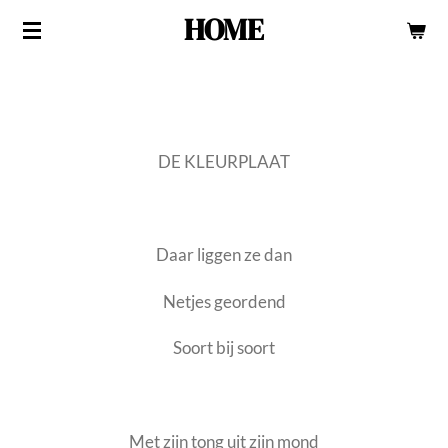
HOME
Ga
direct
naar
de
hoofdinhoud
DE KLEURPLAAT
Daar liggen ze dan
Netjes geordend
Soort bij soort
Met zijn tong uit zijn mond