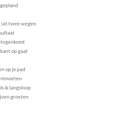
 gepland
t uit twee wegen
sultaat
n tegenkomt
 kant op gaat
n op je pad
ontmoeten
s ik langsloop
ijven groeten