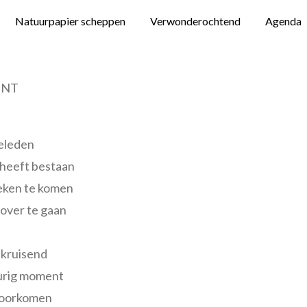
Natuurpapier scheppen
Verwonderochtend
Agenda
UNT
geleden
t heeft bestaan
eken te komen
 over te gaan
kruisend
urig moment
 voorkomen