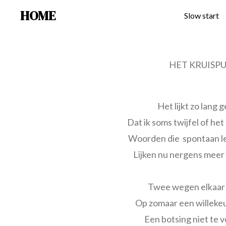
HOME
Ga
Slow start
direct
naar
de
HET KRUISP
hoofdinhoud
Het lijkt zo lang 
Dat ik soms twijfel of he
Woorden die spontaan l
Lijken nu nergens meer
Twee wegen elkaar 
Op zomaar een willeke
Een botsing niet te