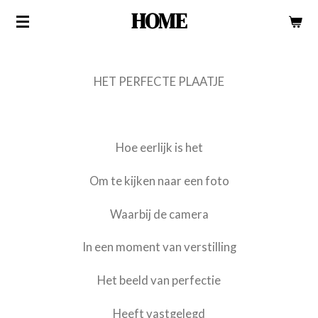
HOME
Ga
direct
naar
de
HET PERFECTE PLAATJE
hoofdinhoud
Hoe eerlijk is het
Om te kijken naar een foto
Waarbij de camera
In een moment van verstilling
Het beeld van perfectie
Heeft vastgelegd