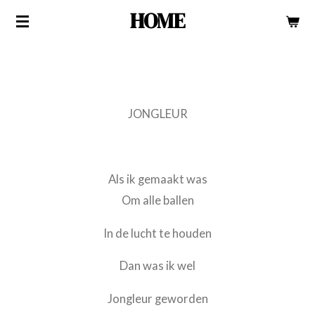
HOME
Ga
direct
naar
de
hoofdinhoud
JONGLEUR
Als ik gemaakt was
Om alle ballen
In de lucht te houden
Dan was ik wel
Jongleur geworden