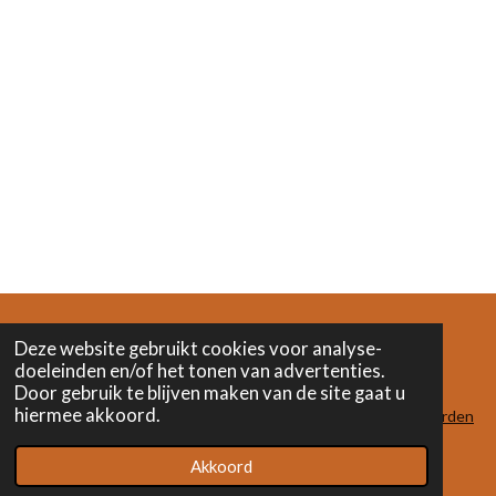
Deze website gebruikt cookies voor analyse-
doeleinden en/of het tonen van advertenties.
F
I
L
Door gebruik te blijven maken van de site gaat u
a
n
i
hiermee akkoord.
c
s
n
algemene voorwaarden
e
t
k
© 2023 - 2024 Het Verwonderatelier
b
a
e
Akkoord
o
g
d