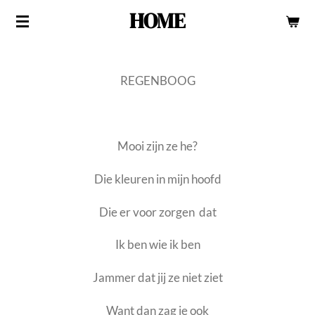
HOME
Ga
direct
naar
de
REGENBOOG
hoofdinhoud
Mooi zijn ze he?
Die kleuren in mijn hoofd
Die er voor zorgen dat
Ik ben wie ik ben
Jammer dat jij ze niet ziet
Want dan zag je ook