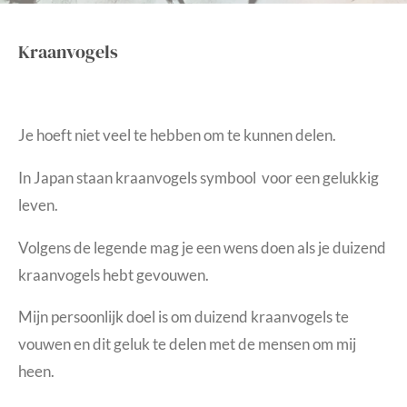
Kraanvogels
Je hoeft niet veel te hebben om te kunnen delen.
In Japan staan kraanvogels symbool voor een gelukkig
leven.
Volgens de legende mag je een wens doen als je duizend
kraanvogels hebt gevouwen.
Mijn persoonlijk doel is om duizend kraanvogels te
vouwen en dit geluk te delen met de mensen om mij
heen.