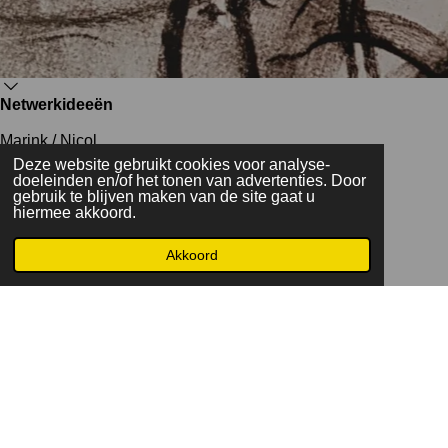
Netwerkideeën
Marink / Nicol
SWV
Deze website gebruikt cookies voor analyse-
VO/basisschool
doeleinden en/of het tonen van advertenties. Door
Novilo
gebruik te blijven maken van de site gaat u
Collectief
hiermee akkoord.
Anneke van Lee
Judith Zieltjes
Akkoord
Daan muzelinck
PPO --> poezie
Meester Sjak muzelinck.
bedrijven
komvorm
TOV
ZUID WEST x plore weken
https://florebosbegeleiding.nl/over-debbie-van-der-donk/