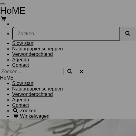
Ga
HoME
direct
naar
de
hoofdinhoud
Slow start
Natuurpapier scheppen
Verwonderochtend
Agenda
Contact
HoME
Slow start
Natuurpapier scheppen
Verwonderochtend
Agenda
Contact
Zoeken
Winkelwagen