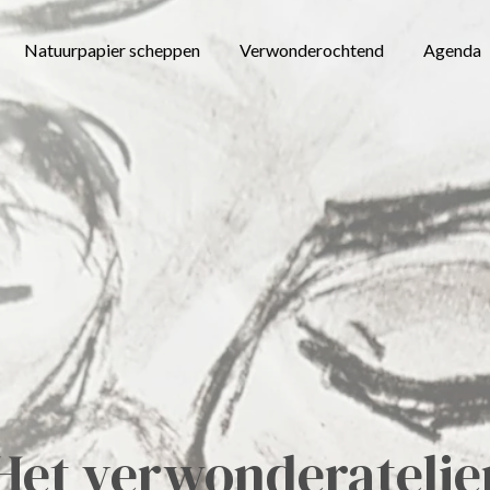
Natuurpapier scheppen
Verwonderochtend
Agenda
Het
verwonderatelie