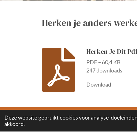
Herken je anders werk
Herken Je Dit Pd
PDF – 60,4 KB
247 downloads
Download
Deze website gebruikt cookies voor analyse-doeleinden 
akkoord.
F
I
L